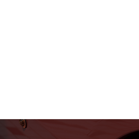
フェラーリ・ランボルギー
ニ・アストンマーティン パ
ーツ車販整備修理 高級外車
総合企業T-WEST