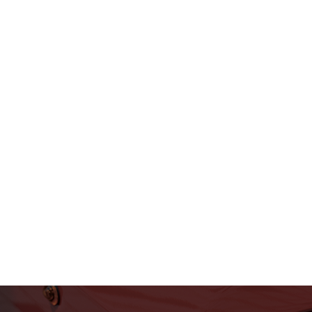
フェラーリ・ランボルギー
ニ・アストンマーティン パ
ーツ車販整備修理 高級外車
総合企業T-WEST