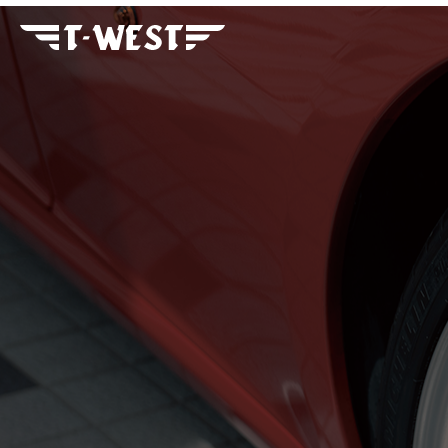
フェラーリ・ランボルギー
ニ・アストンマーティン パ
ーツ車販整備修理 高級外車
総合企業T-WEST