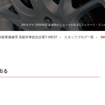
360モデナ 2000年式 加速時のショックが出る | フェラーリ・
整備修理 高級外車総合企業T-WEST
スタッフブログ一覧
3
が出る