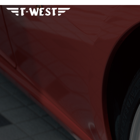
フェラーリ・ランボルギー
ニ・アストンマーティン パ
ーツ車販整備修理 高級外車
総合企業T-WEST