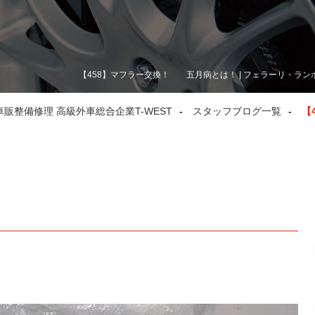
【458】マフラー交換！ 五月病とは！ | フェラーリ・ラン
整備修理 高級外車総合企業T-WEST
スタッフブログ一覧
【