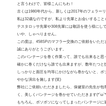
と言うわけで、皆様こんにちわ！
古くは1980年代から、新しくは2017年のフェラ
私は32歳なのですが、私より先輩とお会いすること
テスタロッサ先輩や308先輩には敬語を使う様にし
いや、しゃべりません。
この度は、458SPのマフラー交換のご依頼をいただ
誠にありがとうございます。
このバンテージを巻く作業って、誰でも出来ると思
確かに巻くだけなら誰でも出来ますが、数年たつと
しっかりと面圧を均等にかけながら巻かないと、ボ
やかな演出を施します(笑)
弊社にご依頼いただきましたら、保健室の先生が包
く、美しくバンテージを巻かせていただきます(*´ω`*
もちろん、ボソボソになってしまったバンテージに