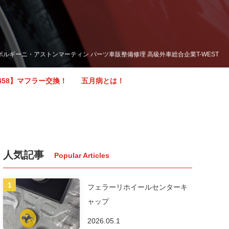
ボルギーニ・アストンマーティン パーツ車販整備修理 高級外車総合企業T-WEST
458】マフラー交換！ 五月病とは！
人気記事
フェラーリホイールセンターキ
ャップ
2026.05.1