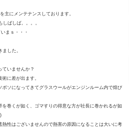
ーリを主にメンテナンスしております。
もしばしば。。。。
ていまｓ・・・
きました。
っていませんか？
技術に差が出ます。
ソボソになってきてグラスウールがエンジンルーム内で煌び
帯を巻くが如く、ゴマすりの得意な方が社長に巻かれるが如
)
遮熱性はございませんので熱害の原因になることは大いに考