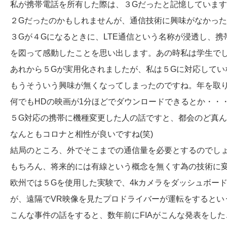
私が携帯電話を所有した際は、３Gだったと記憶していま
２Gだったのかもしれませんが、通信技術に興味がなかった
３Gが４Gになるときに、LTE通信という名称が浸透し、
を図って感動したことを思い出します。あの時私は学生でし
あれから５Gが実用化されましたが、私は５Gに対応していな
もうそういう興味が無くなってしまったのですね。年を取
何でもHDの映画が1分ほどでダウンロードできるとか・・
５G対応の携帯に機種変更した人の話ですと、都会のど真ん
なんともコロナと相性が良いですね(笑)
結局のところ、外でそこまでの通信量を必要とするのでし
もちろん、将来的には有線という概念を無くす為の技術に
欧州では５Gを使用した実験で、4kカメラをダッシュボー
が、遠隔でVR映像を見たプロドライバーが運転をするとい
こんな事件の話をすると、数年前にFIAがこんな発表をし