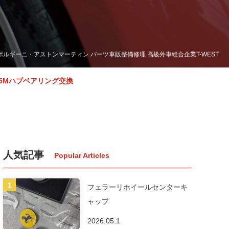
ンボルギーニ・アストンマーティン パーツ車販整備修理 高級外車総合企業T-WEST
75Mハブベアリング交換
人気記事
フェラーリホイールセンターキ
ャップ
2026.05.1