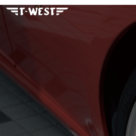
フェラーリ・ランボルギー
ニ・アストンマーティン パ
ーツ車販整備修理 高級外車
総合企業T-WEST