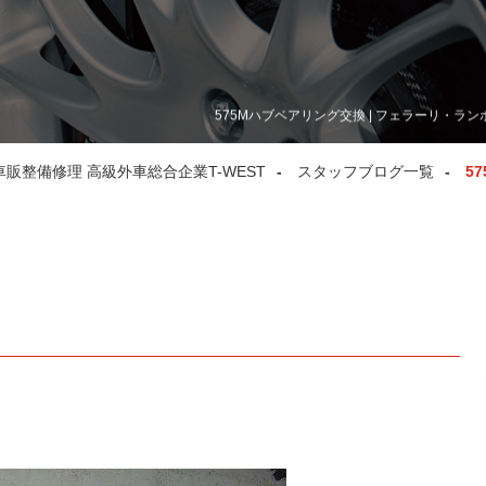
575Mハブベアリング交換 | フェラーリ・ラ
整備修理 高級外車総合企業T-WEST
スタッフブログ一覧
5