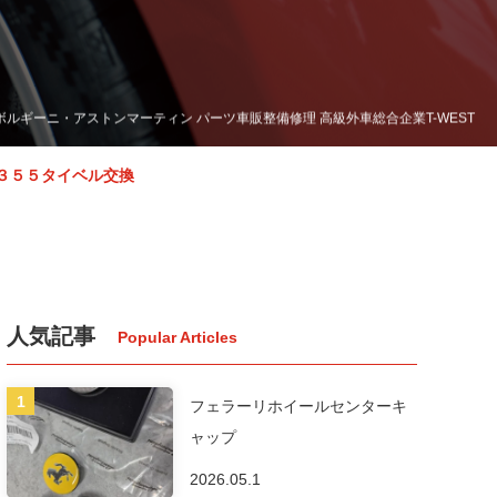
ボルギーニ・アストンマーティン パーツ車販整備修理 高級外車総合企業T-WEST
３５５タイベル交換
人気記事
フェラーリホイールセンターキ
ャップ
2026.05.1