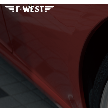
フェラーリ・ランボルギー
ニ・アストンマーティン パ
ーツ車販整備修理 高級外車
総合企業T-WEST