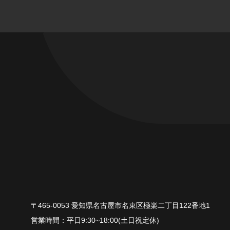
〒465-0053 愛知県名古屋市名東区極楽二丁目122番地1
平⽇9:30~18:00(⼟⽇祝定休)