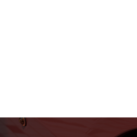
フェラーリ・ランボルギー
ニ・アストンマーティン パ
ーツ車販整備修理 高級外車
総合企業T-WEST