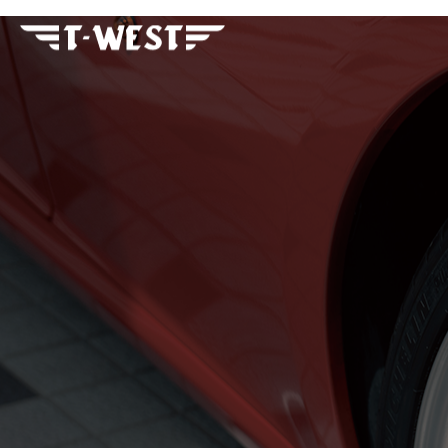
フェラーリ・ランボルギー
ニ・アストンマーティン パ
ーツ車販整備修理 高級外車
総合企業T-WEST