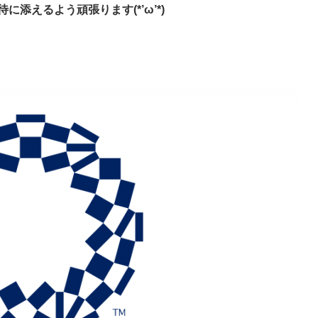
添えるよう頑張ります(*’ω’*)