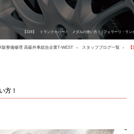
【328】 トランクカバー！ メダルの使い方！ | フェラーリ・ラン
整備修理 高級外車総合企業T-WEST
スタッフブログ一覧
【
使い方！