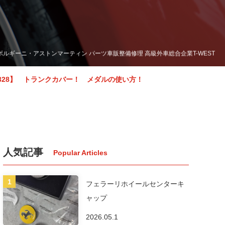
ボルギーニ・アストンマーティン パーツ車販整備修理 高級外車総合企業T-WEST
328】 トランクカバー！ メダルの使い方！
人気記事
フェラーリホイールセンターキ
ャップ
2026.05.1