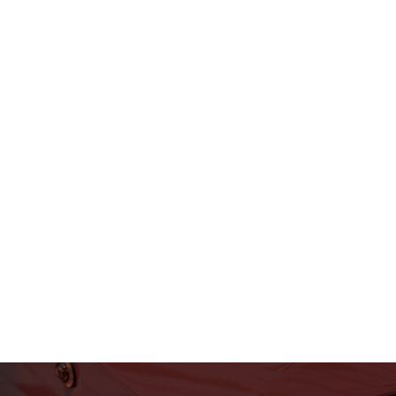
フェラーリ・ランボルギー
ニ・アストンマーティン パ
ーツ車販整備修理 高級外車
総合企業T-WEST