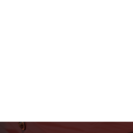
フェラーリ・ランボルギー
ニ・アストンマーティン パ
ーツ車販整備修理 高級外車
総合企業T-WEST