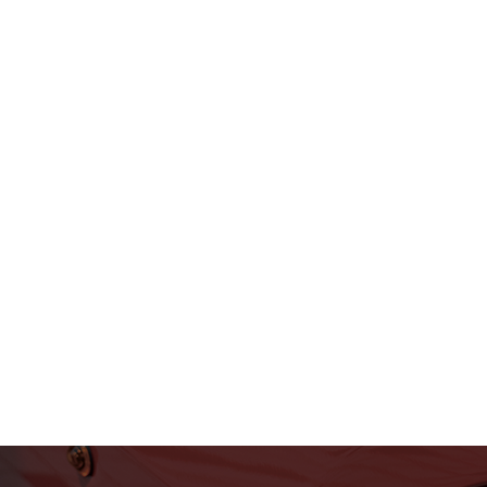
フェラーリ・ランボルギー
ニ・アストンマーティン パ
ーツ車販整備修理 高級外車
総合企業T-WEST