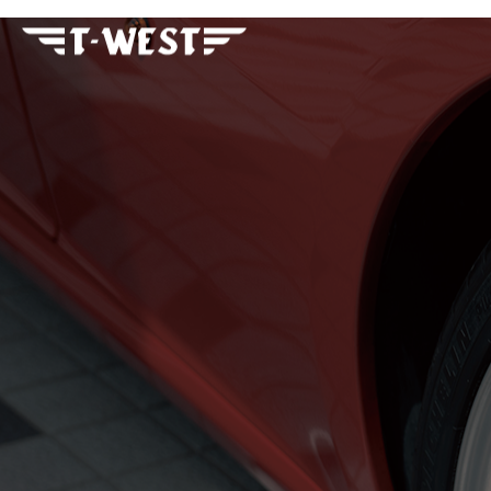
フェラーリ・ランボルギー
ニ・アストンマーティン パ
ーツ車販整備修理 高級外車
総合企業T-WEST