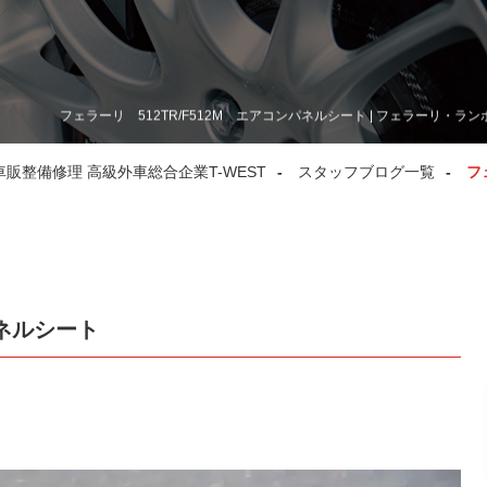
フェラーリ 512TR/F512M エアコンパネルシート | フェラーリ・
整備修理 高級外車総合企業T-WEST
スタッフブログ一覧
フ
パネルシート