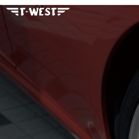
フェラーリ・ランボルギー
ニ・アストンマーティン パ
ーツ車販整備修理 高級外車
総合企業T-WEST