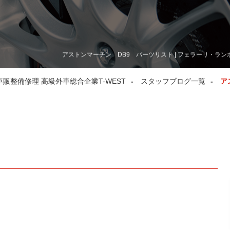
アストンマーチン DB9 パーツリスト | フェラーリ・ラン
整備修理 高級外車総合企業T-WEST
スタッフブログ一覧
ア