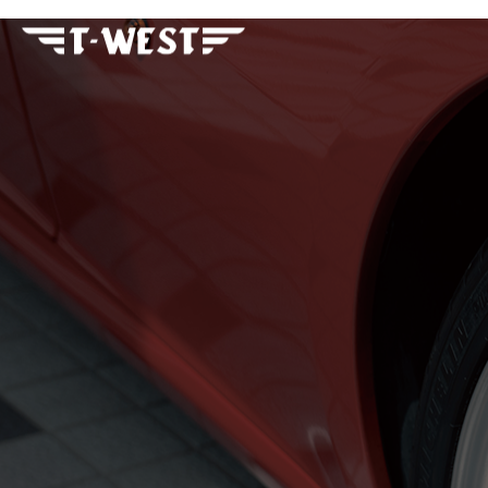
フェラーリ・ランボルギー
ニ・アストンマーティン パ
ーツ車販整備修理 高級外車
総合企業T-WEST