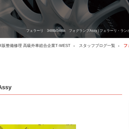
フェラーリ 348tb/348ts フォグランプAssy | フェラー
整備修理 高級外車総合企業T-WEST
スタッフブログ一覧
フ
ssy