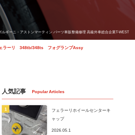
リ・ランボルギーニ・アストンマーティン パーツ車販整備修理 高級外車総合企業T-WEST
ェラーリ 348tb/348ts フォグランプAssy
人気記事
フェラーリホイールセンターキ
ャップ
2026.05.1