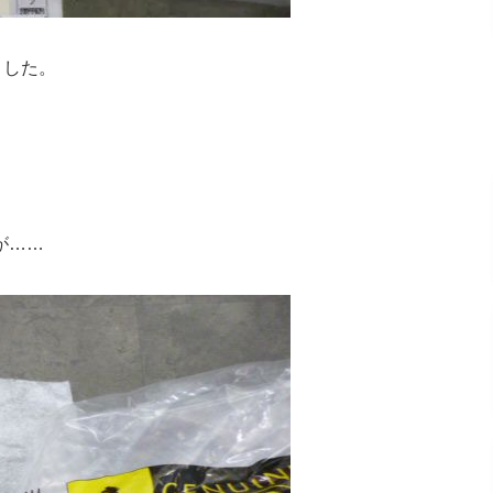
ました。
が……