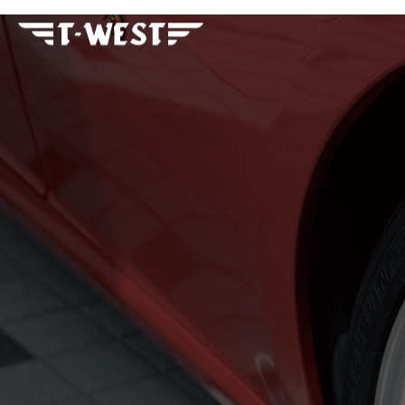
フェラーリ・ランボルギー
ニ・アストンマーティン パ
ーツ車販整備修理 高級外車
総合企業T-WEST