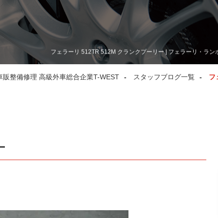
フェラーリ 512TR 512M クランクプーリー | フェラーリ
整備修理 高級外車総合企業T-WEST
スタッフブログ一覧
フ
ー