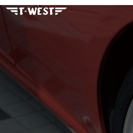
フェラーリ・ランボルギー
ニ・アストンマーティン パ
ーツ車販整備修理 高級外車
総合企業T-WEST