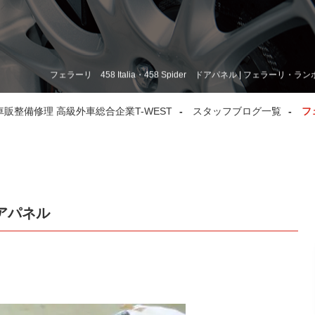
フェラーリ 458 Italia・458 Spider ドアパネル | フェラ
整備修理 高級外車総合企業T-WEST
スタッフブログ一覧
フ
 ドアパネル