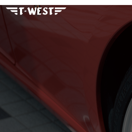
フェラーリ・ランボルギー
ニ・アストンマーティン パ
ーツ車販整備修理 高級外車
総合企業T-WEST