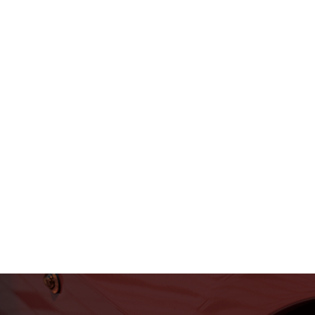
フェラーリ・ランボルギー
ニ・アストンマーティン パ
ーツ車販整備修理 高級外車
総合企業T-WEST