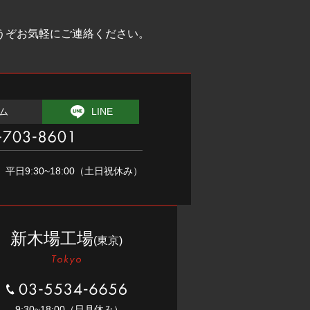
うぞお気軽にご連絡ください。
ム
LINE
1
平⽇9:30~18:00（⼟⽇祝休み）
新木場工場
(東京)
03-5534-6656
9:30~18:00（⽇月休み）