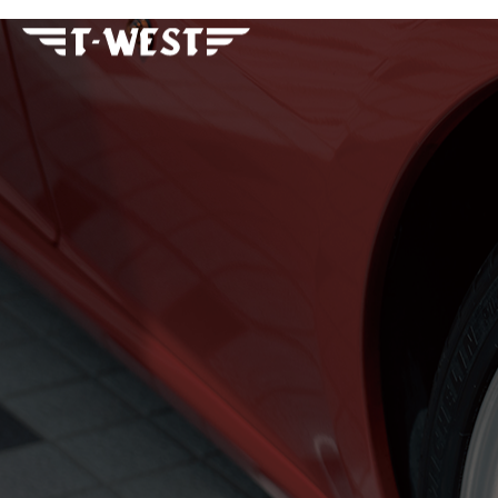
フェラーリ・ランボルギー
ニ・アストンマーティン パ
ーツ車販整備修理 高級外車
総合企業T-WEST