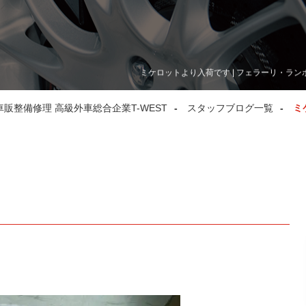
ミケロットより入荷です | フェラーリ・ラン
整備修理 高級外車総合企業T-WEST
スタッフブログ一覧
ミ