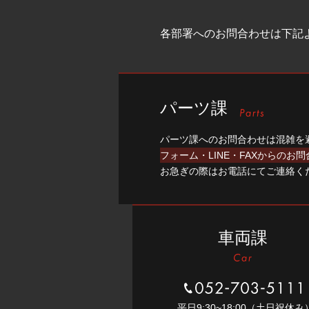
各部署へのお問合わせは下記
パーツ課
パーツ課へのお問合わせは混雑を
フォーム・LINE・FAXからのお
お急ぎの際はお電話にてご連絡く
車両課
052-703-5111
平⽇9:30~18:00（⼟⽇祝休み