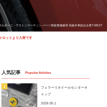
ボルギーニ・アストンマーティン パーツ車販整備修理 高級外車総合企業T-WEST
ケロットより入荷です
人気記事
フェラーリホイールセンターキ
ャップ
2026.05.1